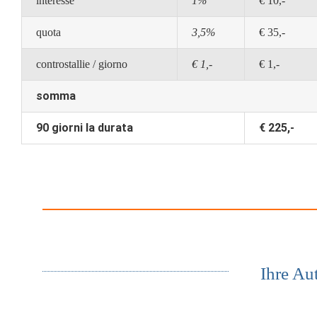
interesse
1%
€ 10,-
quota
3,5%
€ 35,-
controstallie / giorno
€ 1,-
€ 1,-
somma
90 giorni la durata
€ 225,-
Ihre Au