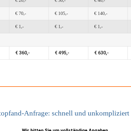
€ 20,-
€ 30,-
€ 40,-
€ 70,-
€ 105,-
€ 140,-
€ 1,-
€ 1,-
€ 1,-
€ 360,-
€ 495,-
€ 630,-
topfand-Anfrage: schnell und unkompliziert
Wir bitten Sie um vollständige Angaben.