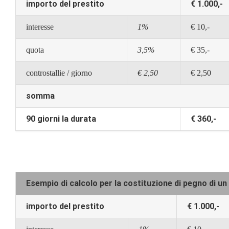
importo del prestito
€ 1.000,-
interesse
1%
€ 10,-
quota
3,5%
€ 35,-
controstallie / giorno
€ 2,50
€ 2,50
somma
90 giorni la durata
€ 360,-
Esempio di calcolo per la costituzione di pegno di u
importo del prestito
€ 1.000,-