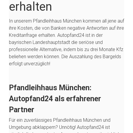
erhalten
Links markieren
font_download
In unserem Pfandleihhaus München kommen all jene auf
Alle
cached
Einstellungen
ihre Kosten, die von Banken negative Antworten auf ihre
zurücksetzen
Kreditanfrage erhalten. Autopfand24 ist in der
bayrischen Landeshauptstadt die seriöse und
professionelle Alternative, indem bis zu drei Monate Kfz
beliehen werden können. Die Auszahlung des Bargelds
erfolgt unverzüglich!
Pfandleihhaus München:
Autopfand24 als erfahrener
Partner
Für ein zuverlässiges Pfandleihhaus München und
Umgebung abklappern? Unnötig! Autopfand24 ist