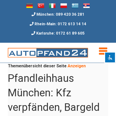
Zum
Inhalt
München: 089 420 36 281
springen
Rhein-Main: 0172 613 14 14
Flimmern deaktivieren
visibility_off
Karlsruhe: 0172 61 89 605
Überschriften markieren
title
Hintergrundfarbe
settings
Verkleinern
zoom_out
Vergrößern
zoom_in
Themenübersicht dieser Seite
Anzeigen
Schrift verkleinern
remove_circle_outline
Pfandleihhaus
Schrift vergrößern
add_circle_outline
Besser lesbare Schrift
spellcheck
München: Kfz
Heller Kontrast
brightness_high
verpfänden, Bargeld
Dunkler Kontrast
brightness_low
Links unterstreichen
format_underlined