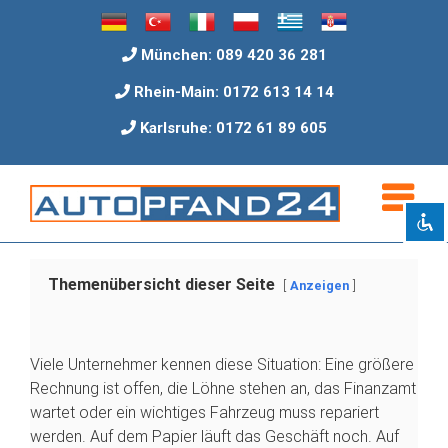
Zum
Inhalt
München: 089 420 36 281
springen
Rhein-Main: 0172 613 14 14
Flimmern deaktivieren
visibility_off
Karlsruhe: 0172 61 89 605
Überschriften markieren
title
Hintergrundfarbe
settings
Verkleinern
zoom_out
Vergrößern
zoom_in
Schrift verkleinern
remove_circle_outline
Themenübersicht dieser Seite
Anzeigen
Schrift vergrößern
add_circle_outline
Besser lesbare Schrift
spellcheck
Viele Unternehmer kennen diese Situation: Eine größere
Heller Kontrast
brightness_high
Rechnung ist offen, die Löhne stehen an, das Finanzamt
Dunkler Kontrast
brightness_low
wartet oder ein wichtiges Fahrzeug muss repariert
werden. Auf dem Papier läuft das Geschäft noch. Auf
Links unterstreichen
format_underlined