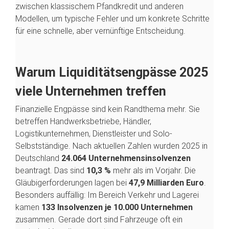
ü
zwischen klassischem Pfandkredit und anderen
c
Modellen, um typische Fehler und um konkrete Schritte
k
s
für eine schnelle, aber vernünftige Entscheidung.
e
t
z
e
Warum Liquiditätsengpässe 2025
n
viele Unternehmen treffen
Finanzielle Engpässe sind kein Randthema mehr. Sie
betreffen Handwerksbetriebe, Händler,
Logistikunternehmen, Dienstleister und Solo-
Selbstständige. Nach aktuellen Zahlen wurden 2025 in
Deutschland
24.064 Unternehmensinsolvenzen
beantragt. Das sind
10,3 %
mehr als im Vorjahr. Die
Gläubigerforderungen lagen bei
47,9 Milliarden Euro
.
Besonders auffällig: Im Bereich Verkehr und Lagerei
kamen
133 Insolvenzen je 10.000 Unternehmen
zusammen. Gerade dort sind Fahrzeuge oft ein